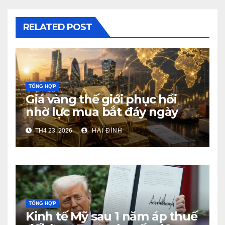
RELATED POST
TỔNG HỢP
Giá vàng thế giới phục hồi
nhờ lực mua bắt đáy ngày
23/4/2026
TH4 23, 2026
HẢI ĐÌNH
TỔNG HỢP
Kinh tế Mỹ sau 1 năm áp thuế