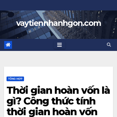
Skip
to
content
vaytiennhanhgon.com
TỔNG HỢP
Thời gian hoàn vốn là
gì? Công thức tính
thời gian hoàn vốn