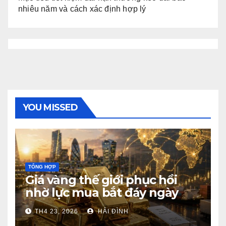
nhiêu năm và cách xác định hợp lý
YOU MISSED
TỔNG HỢP
Giá vàng thế giới phục hồi
nhờ lực mua bắt đáy ngày
23/4/2026
TH4 23, 2026
HẢI ĐÌNH