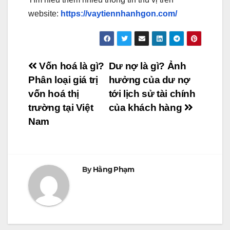
website:
https://vaytiennhanhgon.com/
Điều
Vốn hoá là gì?
Dư nợ là gì? Ảnh
Phân loại giá trị
hưởng của dư nợ
hướng
vốn hoá thị
tới lịch sử tài chính
bài
trường tại Việt
của khách hàng
Nam
viết
By
Hằng Phạm