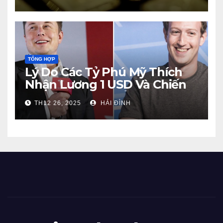
hướng tăng tiếp
TỔNG HỢP
Lý Do Các Tỷ Phú Mỹ Thích
Nhận Lương 1 USD Và Chiến
Lược Tài Chính Đằng Sau
TH12 26, 2025
HẢI ĐÌNH