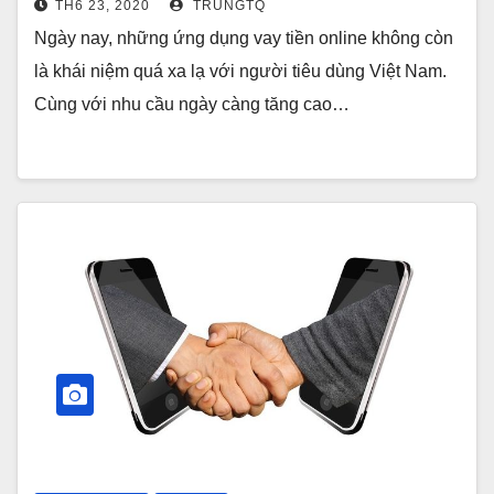
TH6 23, 2020
TRUNGTQ
Ngày nay, những ứng dụng vay tiền online không còn
là khái niệm quá xa lạ với người tiêu dùng Việt Nam.
Cùng với nhu cầu ngày càng tăng cao…