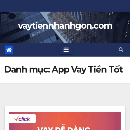
Skip
to
content
vaytiennhanhgon.com
Danh mục:
App Vay Tiền Tốt