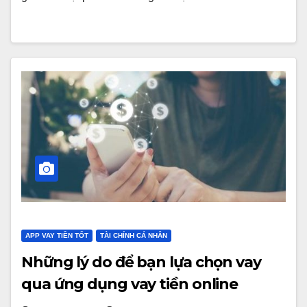
APP VAY TIỀN TỐT
TÀI CHÍNH CÁ NHÂN
Những lý do để bạn lựa chọn vay
qua ứng dụng vay tiền online