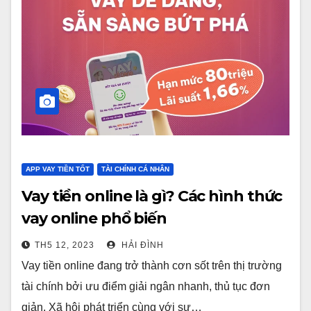
APP VAY TIỀN TỐT
TÀI CHÍNH CÁ NHÂN
Vay tiền online là gì? Các hình thức
vay online phổ biến
TH5 12, 2023
HẢI ĐÌNH
Vay tiền online đang trở thành cơn sốt trên thị trường
tài chính bởi ưu điểm giải ngân nhanh, thủ tục đơn
giản. Xã hội phát triển cùng với sự…