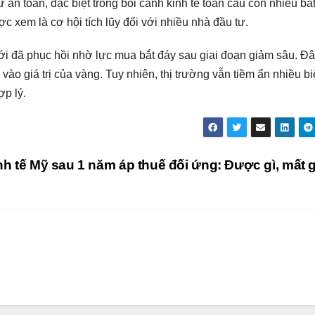
an toàn, đặc biệt trong bối cảnh kinh tế toàn cầu còn nhiều bất
c xem là cơ hội tích lũy đối với nhiều nhà đầu tư.
ới đã phục hồi nhờ lực mua bắt đáy sau giai đoạn giảm sâu. Đâ
 vào giá trị của vàng. Tuy nhiên, thị trường vẫn tiềm ẩn nhiều b
ợp lý.
nh tế Mỹ sau 1 năm áp thuế đối ứng: Được gì, mất 