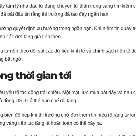
ấy tâm lý nhà đầu tư đang chuyển từ thận trọng sang tìm kiếm 
 đã bắt đầu tin rằng thị trường đã tạo đáy ngắn hạn.
thường quyết định xu hướng trong ngắn hạn. Khi niềm tin quay trở
ho các đợt tăng giá tiếp theo.
tư nên theo dõi sát các dữ liệu kinh tế và chính sách tiền tệ 
ng bất ngờ.
ng thời gian tới
u yếu tố tác động trái chiều. Một mặt, lực mua bắt đáy và nhu c
t và đồng USD có thể hạn chế đà tăng.
 biên độ hẹp khi thị trường chờ đợi thêm tín hiệu rõ ràng từ kin
g vàng tiếp tục tăng là hoàn toàn có thể xảy ra.