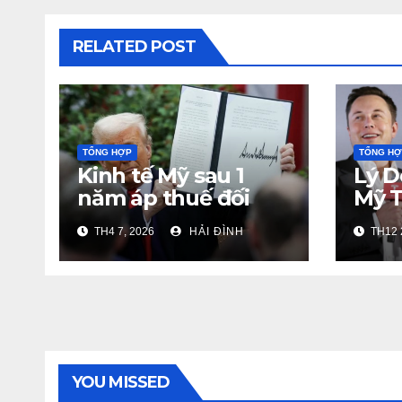
RELATED POST
TỔNG HỢP
TỔNG HỢ
Kinh tế Mỹ sau 1
Lý D
năm áp thuế đối
Mỹ 
ứng: Được gì, mất
Lươn
TH4 7, 2026
HẢI ĐÌNH
TH12 
gì?
Chiế
Chín
YOU MISSED