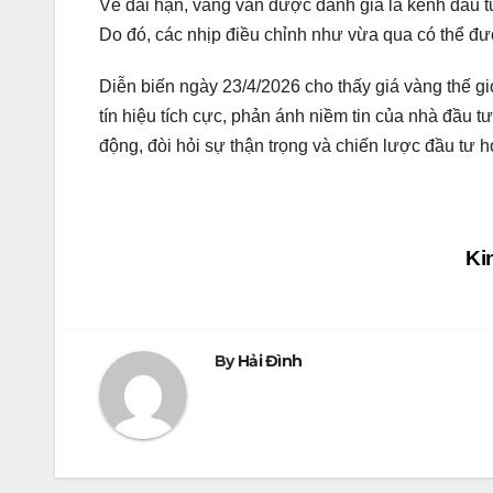
Về dài hạn, vàng vẫn được đánh giá là kênh đầu tư 
Do đó, các nhịp điều chỉnh như vừa qua có thể đượ
Diễn biến ngày 23/4/2026 cho thấy giá vàng thế gi
tín hiệu tích cực, phản ánh niềm tin của nhà đầu tư
động, đòi hỏi sự thận trọng và chiến lược đầu tư h
Điều
Ki
hướng
bài
By
Hải Đình
viết