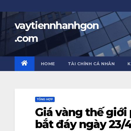
Skip
to
content
vaytiennhanhgon
.com
HOME
TÀI CHÍNH CÁ NHÂN
K
TỔNG HỢP
Giá vàng thế giới
bắt đáy ngày 23/