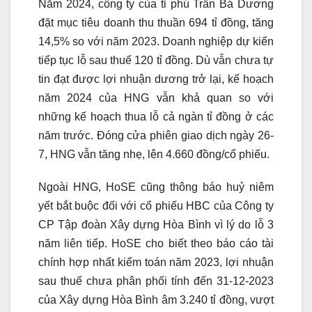
Năm 2024, công ty của tỉ phú Trần Bá Dương
đặt mục tiêu doanh thu thuần 694 tỉ đồng, tăng
14,5% so với năm 2023. Doanh nghiệp dự kiến
tiếp tục lỗ sau thuế 120 tỉ đồng. Dù vẫn chưa tự
tin đạt được lợi nhuận dương trở lại, kế hoạch
năm 2024 của HNG vẫn khả quan so với
những kế hoạch thua lỗ cả ngàn tỉ đồng ở các
năm trước. Đóng cửa phiên giao dịch ngày 26-
7, HNG vẫn tăng nhẹ, lên 4.660 đồng/cổ phiếu.
Ngoài HNG, HoSE cũng thông báo huỷ niêm
yết bắt buộc đối với cổ phiếu HBC của Công ty
CP Tập đoàn Xây dựng Hòa Bình vì lý do lỗ 3
năm liên tiếp. HoSE cho biết theo báo cáo tài
chính hợp nhất kiểm toán năm 2023, lợi nhuận
sau thuế chưa phân phối tính đến 31-12-2023
của Xây dựng Hòa Bình âm 3.240 tỉ đồng, vượt