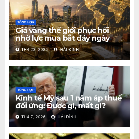
TỔNG HỢP
Giá vàng thế giới phục hồi
nhờ lực mua bắt đáy ngày
23/4/2026
TH4 23, 2026
HẢI ĐÌNH
TỔNG HỢP
Kinh tế Mỹ sau 1 năm áp thuế
đối ứng: Được gì, mất gì?
TH4 7, 2026
HẢI ĐÌNH