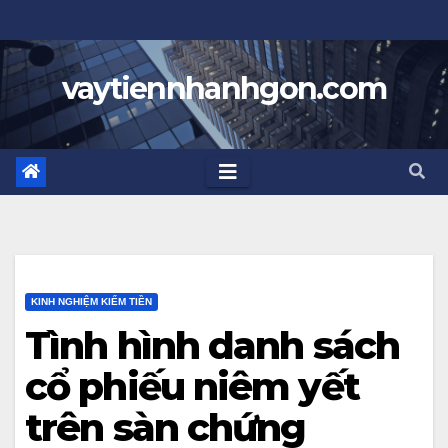
Skip
to
content
vaytiennhanhgon.com
KINH NGHIỆM KIẾM TIỀN
Tình hình danh sách
cổ phiếu niêm yết
trên sàn chứng