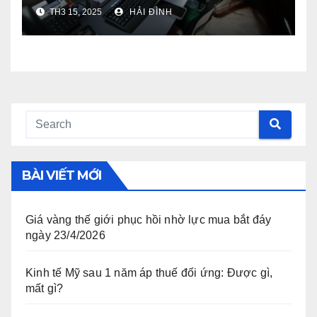
Biến Động Thị Trường
TH3 15, 2025
HẢI ĐÌNH
BÀI VIẾT MỚI
Giá vàng thế giới phục hồi nhờ lực mua bắt đáy
ngày 23/4/2026
Kinh tế Mỹ sau 1 năm áp thuế đối ứng: Được gì,
mất gì?