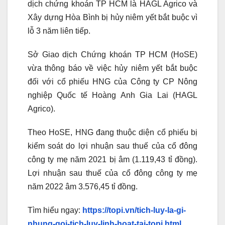
dịch chứng khoán TP HCM là HAGL Agrico và
Xây dựng Hòa Bình bị hủy niêm yết bắt buộc vì
lỗ 3 năm liên tiếp.
Sở Giao dịch Chứng khoán TP HCM (HoSE)
vừa thông báo về việc hủy niêm yết bắt buộc
đối với cổ phiếu HNG của Công ty CP Nông
nghiệp Quốc tế Hoàng Anh Gia Lai (HAGL
Agrico).
Theo HoSE, HNG đang thuộc diện cổ phiếu bị
kiểm soát do lợi nhuận sau thuế của cổ đông
công ty mẹ năm 2021 bị âm (1.119,43 tỉ đồng).
Lợi nhuận sau thuế của cổ đông công ty mẹ
năm 2022 âm 3.576,45 tỉ đồng.
Tìm hiểu ngay:
https://topi.vn/tich-luy-la-gi-
nhung-goi-tich-luy-linh-hoat-tai-topi.html