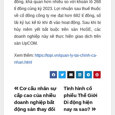
đồng, khả quan hơn nhiều so với khoản lỗ 268
tỉ đồng cùng kỳ 2023. Lợi nhuận sau thuế thuộc
về cổ đông công ty mẹ đạt hơn 682 tỉ đồng, số
lãi kỷ lục kể từ khi đi vào hoạt động. Sau khi bị
hủy niêm yết bắt buộc trên sàn HoSE, các
doanh nghiệp này sẽ thực hiện giao dịch trên
sàn UpCOM.
Xem thêm:
https://topi.vn/quan-ly-tai-chinh-ca-
nhan.html
Điều
Cơ cấu nhân sự
Tình hình cổ
cấp cao của nhiều
phiếu Thế Giới
hướng
doanh nghiệp bất
Di động hiện
bài
động sản thay đổi
nay ra sao?