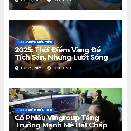
TH7 23, 2025
HẢI ĐÌNH
KINH NGHIỆM KIẾM TIỀN
2025: Thời Điểm Vàng Để
Tích Sản, Nhưng Lướt Sóng
Gặp Thử Thách
TH3 25, 2025
HẢI ĐÌNH
KINH NGHIỆM KIẾM TIỀN
Cổ Phiếu Vingroup Tăng
Trưởng Mạnh Mẽ Bất Chấp