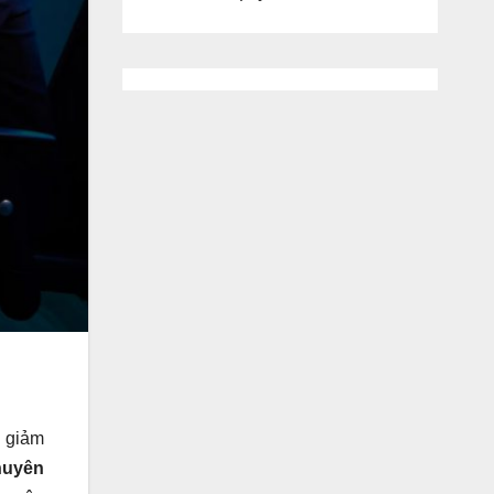
à giảm
huyên