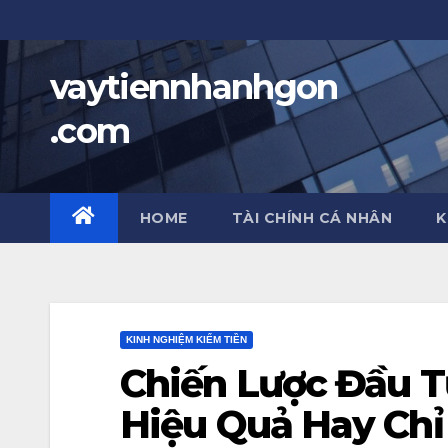
Skip
to
content
vaytiennhanhgon
.com
HOME
TÀI CHÍNH CÁ NHÂN
K
KINH NGHIỆM KIẾM TIỀN
Chiến Lược Đầu T
Hiệu Quả Hay Chỉ