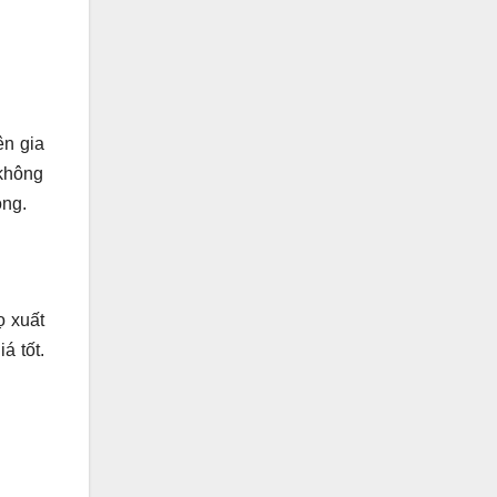
ên gia
 không
ộng.
ọ xuất
á tốt.