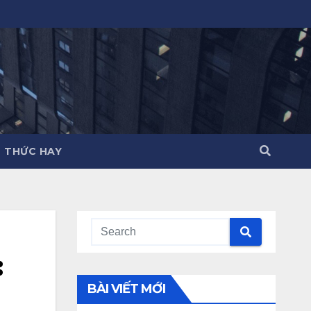
N THỨC HAY
:
BÀI VIẾT MỚI