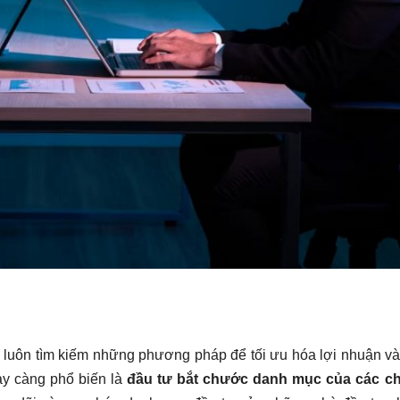
ân luôn tìm kiếm những phương pháp để tối ưu hóa lợi nhuận v
gày càng phổ biến là
đầu tư bắt chước danh mục của các c