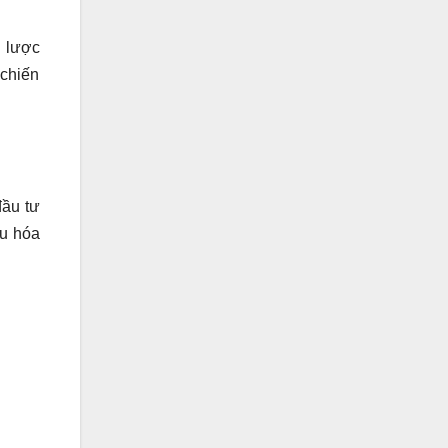
n lược
 chiến
đầu tư
ưu hóa