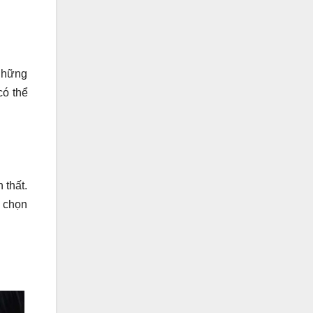
 những
có thể
 thất.
h chọn