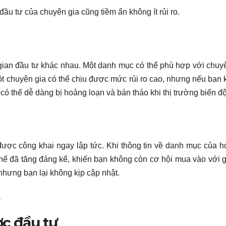
ầu tư của chuyên gia cũng tiềm ẩn không ít rủi ro.
i gian đầu tư khác nhau. Một danh mục có thể phù hợp với chuy
ột chuyên gia có thể chịu được mức rủi ro cao, nhưng nếu bạn
ó thể dễ dàng bị hoảng loạn và bán tháo khi thị trường biến đ
ợc công khai ngay lập tức. Khi thông tin về danh mục của h
hể đã tăng đáng kể, khiến bạn không còn cơ hội mua vào với gi
nhưng bạn lại không kịp cập nhật.
ả
ợc đầu tư