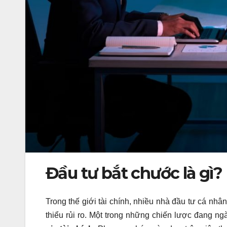
Đầu tư bắt chước là gì?
Trong thế giới tài chính, nhiều nhà đầu tư cá nh
thiểu rủi ro. Một trong những chiến lược đang n