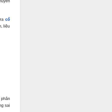
chuyên
lựa
cổ
, liệu
, phân
ng sai